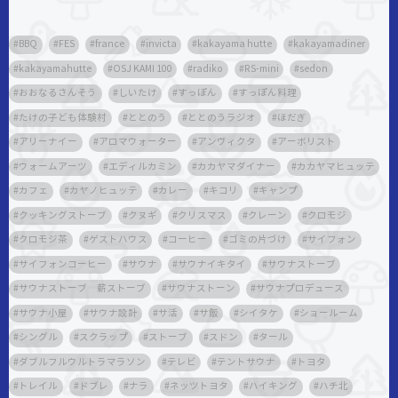
BBQ
FES
france
invicta
kakayama hutte
kakayamadiner
kakayamahutte
OSJ KAMI 100
radiko
RS-mini
sedon
おおなるさんそう
しいたけ
すっぽん
すっぽん料理
たけの子ども体験村
ととのう
ととのうラジオ
ほだぎ
アリーナイー
アロマウォーター
アンヴィクタ
アーボリスト
ウォームアーツ
エディルカミン
カカヤマダイナー
カカヤマヒュッテ
カフェ
カヤノヒュッテ
カレー
キコリ
キャンプ
クッキングストーブ
クヌギ
クリスマス
クレーン
クロモジ
クロモジ茶
ゲストハウス
コーヒー
ゴミの片づけ
サイフォン
サイフォンコーヒー
サウナ
サウナイキタイ
サウナストーブ
サウナストーブ 薪ストーブ
サウナストーン
サウナプロデュース
サウナ小屋
サウナ設計
サ活
サ飯
シイタケ
ショールーム
シングル
スクラップ
ストーブ
スドン
タール
ダブルフルウルトラマラソン
テレビ
テントサウナ
トヨタ
トレイル
ドブレ
ナラ
ネッツトヨタ
ハイキング
ハチ北