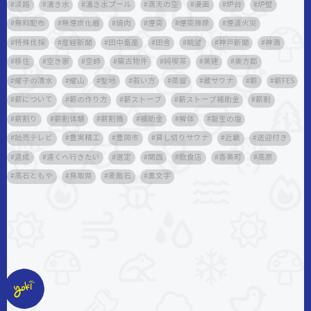
淡路
湧き水
湧き水プール
満天の空
漫画
炉台
炉壁
無料配布
無煙炭化器
焼肉
煙突
煙突掃除
煙道火災
特殊伐採
産経新聞
田中畜産
田舎
眺望
神戸新聞
神酒
移住
空き家
空師
築古物件
純喫茶
美建
美方郡
耀子の清水
耀山
聖地
若い方
蒸留
蔵サウナ
薪
薪FES
薪について
薪の作り方
薪ストーブ
薪ストーブ補助金
薪割
薪割り
薪割体験
薪割機
補助金
解体
誕生の塩
読売テレビ
豊実精工
豊岡市
貸し切りサウナ
近畿
送迎付き
造成
遠くへ行きたい
選定
関西
飲食店
香美町
高原
高石ともや
鳥取県
麦飯石
黒文字