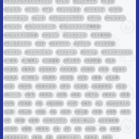
ダブルフルウルトラマラソン
テレビ
テントサウナ
トヨタ
トレイル
ドブレ
ナラ
ネッツトヨタ
ハイキング
ハチ北
バーベキュー
ヒノキ
プライベートサウナ
プール
ペレスター
ペレット
ペレットストーブ
ペレットストーブ補助金
ペレットマン北兵庫
マラソン
メンテナンス
モキ製作所
モールテックス
ヨキ
ヨキサウナ
ヨツール
ラジオ大阪
ラーメン
リノベーション
リフォーム
ロウリュ
ヴィンテージ５０
一周年
一棟貸し
上田畜産
中上恭子
中西則善
丸太
丹波市
亀岡市
京丹後市
京丹波町
京都府
伐採
但馬牛
但馬玄
八嶋智人
兵庫県
別荘地
剪定
募集
北兵庫
北部
南丹市
危険木伐採
原木
古民家
古民家再生
名色
和ハーブ
和牛
喫茶店
四気
国産
地下水
夏休み
夜景
宅地
定食屋
宿
宿泊施設
小代
展示
山
山のお手入れ
山菜
岡山県
岩屋
庭
庭師
志ん屋
急募
掃除
散歩
斧
新聞
旅館
日帰りサウナ
日本一美しい
日本海新聞
日高町
暖房
朝来市
木
杉
村
村岡
林
林業
株式会社ヨキ
栽培
森
森林セラピー
森林浴
榾木