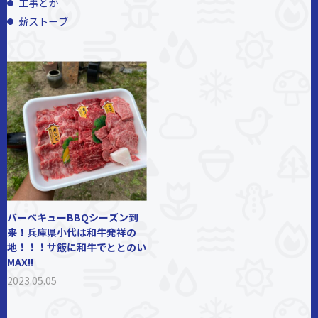
工事とか
薪ストーブ
バーベキューBBQシーズン到
来！兵庫県小代は和牛発祥の
地！！！サ飯に和牛でととのい
MAX!!
2023.05.05