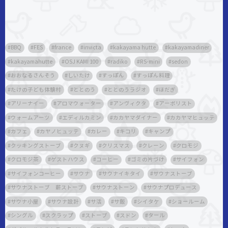
BBQ
FES
france
invicta
kakayama hutte
kakayamadiner
kakayamahutte
OSJ KAMI 100
radiko
RS-mini
sedon
おおなるさんそう
しいたけ
すっぽん
すっぽん料理
たけの子ども体験村
ととのう
ととのうラジオ
ほだぎ
アリーナイー
アロマウォーター
アンヴィクタ
アーボリスト
ウォームアーツ
エディルカミン
カカヤマダイナー
カカヤマヒュッテ
カフェ
カヤノヒュッテ
カレー
キコリ
キャンプ
クッキングストーブ
クヌギ
クリスマス
クレーン
クロモジ
クロモジ茶
ゲストハウス
コーヒー
ゴミの片づけ
サイフォン
サイフォンコーヒー
サウナ
サウナイキタイ
サウナストーブ
サウナストーブ 薪ストーブ
サウナストーン
サウナプロデュース
サウナ小屋
サウナ設計
サ活
サ飯
シイタケ
ショールーム
シングル
スクラップ
ストーブ
スドン
タール