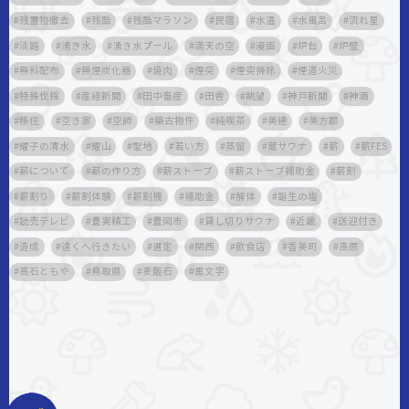
残置物撤去
残酷
残酷マラソン
民宿
水温
水風呂
流れ星
淡路
湧き水
湧き水プール
満天の空
漫画
炉台
炉壁
無料配布
無煙炭化器
焼肉
煙突
煙突掃除
煙道火災
特殊伐採
産経新聞
田中畜産
田舎
眺望
神戸新聞
神酒
移住
空き家
空師
築古物件
純喫茶
美建
美方郡
耀子の清水
耀山
聖地
若い方
蒸留
蔵サウナ
薪
薪FES
薪について
薪の作り方
薪ストーブ
薪ストーブ補助金
薪割
薪割り
薪割体験
薪割機
補助金
解体
誕生の塩
読売テレビ
豊実精工
豊岡市
貸し切りサウナ
近畿
送迎付き
造成
遠くへ行きたい
選定
関西
飲食店
香美町
高原
高石ともや
鳥取県
麦飯石
黒文字