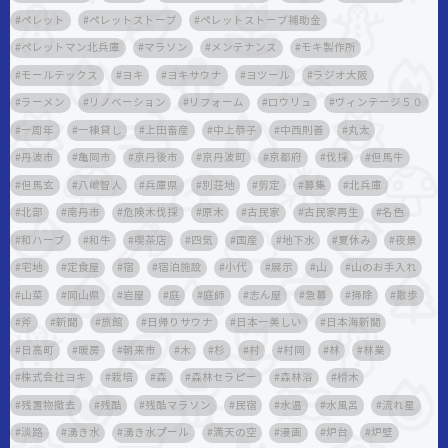
ペレット
ペレットストーブ
ペレットストーブ補助金
ペレットマン北兵庫
マラソン
メンテナンス
モキ製作所
モールテックス
ヨキ
ヨキサウナ
ヨツール
ラジオ大阪
ラーメン
リノベーション
リフォーム
ロウリュ
ヴィンテージ５０
一周年
一棟貸し
上田畜産
中上恭子
中西則善
丸太
丹波市
亀岡市
京丹後市
京丹波町
京都府
伐採
但馬牛
但馬玄
八嶋智人
兵庫県
別荘地
剪定
募集
北兵庫
北部
南丹市
危険木伐採
原木
古民家
古民家再生
名色
和ハーブ
和牛
喫茶店
四気
国産
地下水
夏休み
夜景
宅地
定食屋
宿
宿泊施設
小代
展示
山
山のお手入れ
山菜
岡山県
岩屋
庭
庭師
志ん屋
急募
掃除
散歩
斧
新聞
旅館
日帰りサウナ
日本一美しい
日本海新聞
日高町
暖房
朝来市
木
杉
村
村岡
林
林業
株式会社ヨキ
栽培
森
森林セラピー
森林浴
榾木
残置物撤去
残酷
残酷マラソン
民宿
水温
水風呂
流れ星
淡路
湧き水
湧き水プール
満天の空
漫画
炉台
炉壁