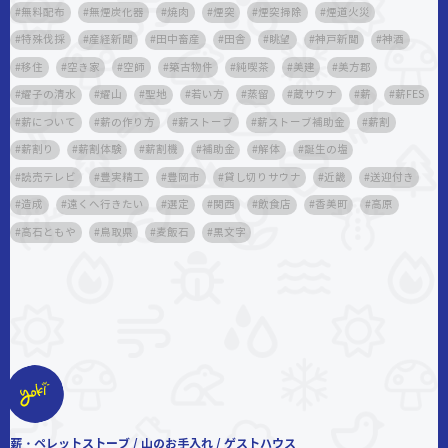
無料配布
無煙炭化器
焼肉
煙突
煙突掃除
煙道火災
特殊伐採
産経新聞
田中畜産
田舎
眺望
神戸新聞
神酒
移住
空き家
空師
築古物件
純喫茶
美建
美方郡
耀子の清水
耀山
聖地
若い方
蒸留
蔵サウナ
薪
薪FES
薪について
薪の作り方
薪ストーブ
薪ストーブ補助金
薪割
薪割り
薪割体験
薪割機
補助金
解体
誕生の塩
読売テレビ
豊実精工
豊岡市
貸し切りサウナ
近畿
送迎付き
造成
遠くへ行きたい
選定
関西
飲食店
香美町
高原
高石ともや
鳥取県
麦飯石
黒文字
薪・ペレットストーブ / 山のお手入れ / ゲストハウス