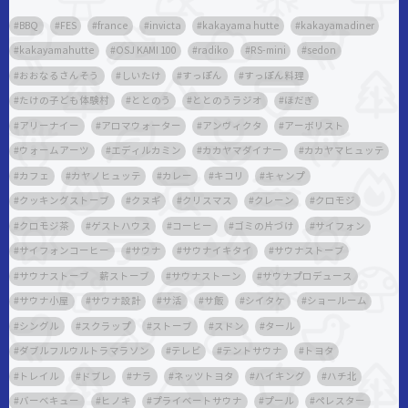
BBQ
FES
france
invicta
kakayama hutte
kakayamadiner
kakayamahutte
OSJ KAMI 100
radiko
RS-mini
sedon
おおなるさんそう
しいたけ
すっぽん
すっぽん料理
たけの子ども体験村
ととのう
ととのうラジオ
ほだぎ
アリーナイー
アロマウォーター
アンヴィクタ
アーボリスト
ウォームアーツ
エディルカミン
カカヤマダイナー
カカヤマヒュッテ
カフェ
カヤノヒュッテ
カレー
キコリ
キャンプ
クッキングストーブ
クヌギ
クリスマス
クレーン
クロモジ
クロモジ茶
ゲストハウス
コーヒー
ゴミの片づけ
サイフォン
サイフォンコーヒー
サウナ
サウナイキタイ
サウナストーブ
サウナストーブ 薪ストーブ
サウナストーン
サウナプロデュース
サウナ小屋
サウナ設計
サ活
サ飯
シイタケ
ショールーム
シングル
スクラップ
ストーブ
スドン
タール
ダブルフルウルトラマラソン
テレビ
テントサウナ
トヨタ
トレイル
ドブレ
ナラ
ネッツトヨタ
ハイキング
ハチ北
バーベキュー
ヒノキ
プライベートサウナ
プール
ペレスター