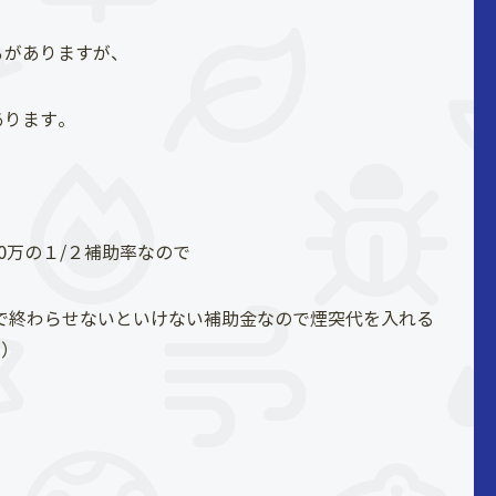
ろがありますが、
あります。
0万の１/２補助率なので
まで終わらせないといけない補助金なので煙突代を入れる
が）