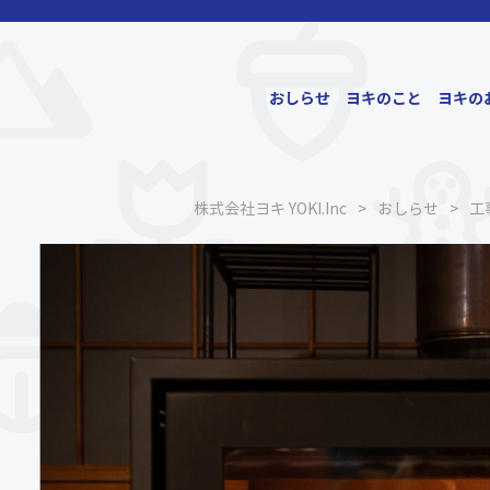
おしらせ
ヨキのこと
ヨキの
株式会社ヨキ YOKI.Inc
>
おしらせ
>
工